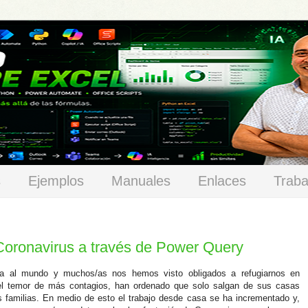
s
Ejemplos
Manuales
Enlaces
Traba
Coronavirus a través de Power Query
a al mundo y muchos/as nos hemos visto obligados a refugiarnos en
el temor de más contagios, han ordenado que solo salgan de sus casas
s familias. En medio de esto el trabajo desde casa se ha incrementado y,