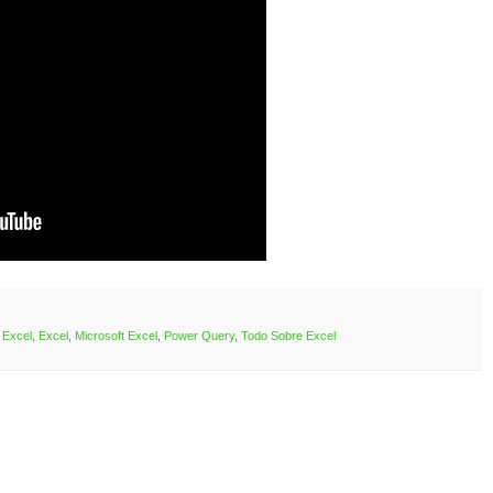
 Excel
,
Excel
,
Microsoft Excel
,
Power Query
,
Todo Sobre Excel