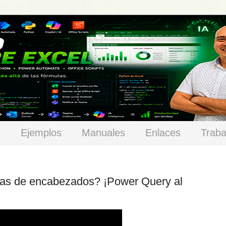
s
Ejemplos
Manuales
Enlaces
Traba
has de encabezados? ¡Power Query al